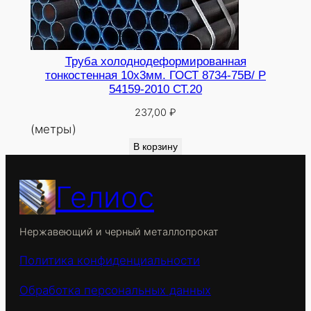
Труба холоднодеформированная
тонкостенная 10х3мм. ГОСТ 8734-75В/ Р
54159-2010 СТ.20
237,00
₽
(метры)
В корзину
Гелиос
Нержавеющий и черный металлопрокат
Политика конфиденциальности
Обработка персональных данных