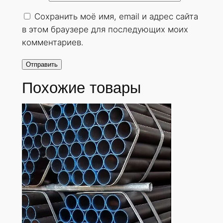
о
Сохранить моё имя, email и адрес сайта
с
в этом браузере для последующих моих
т
комментариев.
е
н
н
Похожие товары
а
я
2
2
х
4
м
м
.
Г
О