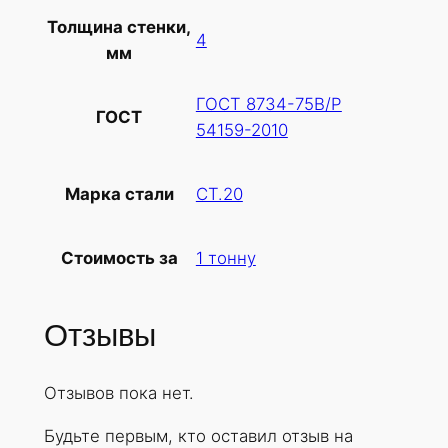
в
Толщина стенки,
а
4
мм
р
а
ГОСТ 8734-75В/Р
Т
ГОСТ
54159-2010
р
у
б
СТ.20
Марка стали
а
х
1 тонну
Стоимость за
о
л
о
Отзывы
д
н
Отзывов пока нет.
о
д
Будьте первым, кто оставил отзыв на