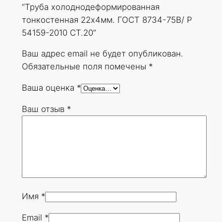
е
“Труба холоднодеформированная
ф
тонкостенная 22х4мм. ГОСТ 8734-75В/ Р
о
54159-2010 СТ.20”
р
м
Ваш адрес email не будет опубликован.
и
Обязательные поля помечены
*
р
Ваша оценка
*
о
в
Ваш отзыв
*
а
н
н
а
я
т
о
Имя
*
н
Email
*
к