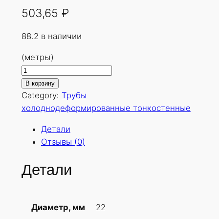
503,65
₽
88.2 в наличии
(метры)
К
о
В корзину
л
Category:
Трубы
и
холоднодеформированные тонкостенные
ч
Детали
е
Отзывы (0)
с
т
Детали
в
о
т
22
Диаметр, мм
о