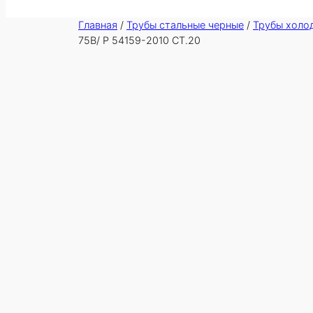
Главная
/
Трубы стальные черные
/
Трубы холо
75В/ Р 54159-2010 СТ.20