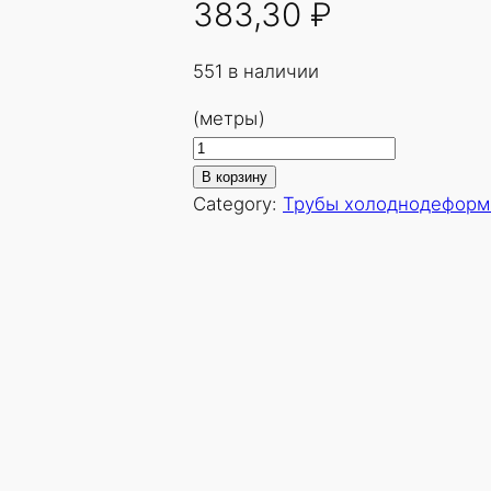
383,30
₽
551 в наличии
(метры)
К
о
В корзину
л
Category:
Трубы холоднодеформ
и
ч
е
с
т
в
о
т
о
в