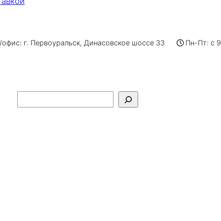
тавкой
офис: г. Первоуральск, Динасовское шоссе 33
Пн-Пт: с 
Поиск