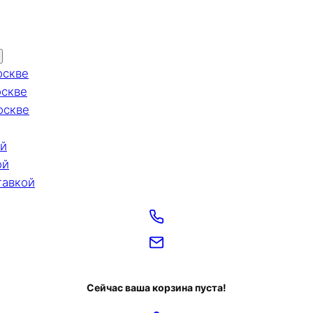
оскве
оскве
оскве
ой
ой
тавкой
Сейчас ваша корзина пуста!