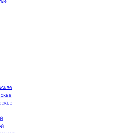
тые
оскве
оскве
оскве
ой
ой