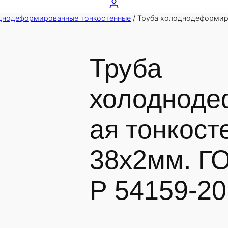
днодеформированные тонкостенные
/ Труба холоднодеформир
Труба
холодноде
ая тонкост
38х2мм. Г
Р 54159-20