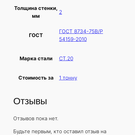
в
Толщина стенки,
а
2
мм
р
а
ГОСТ 8734-75В/Р
Т
ГОСТ
54159-2010
р
у
б
СТ.20
Марка стали
а
х
1 тонну
Стоимость за
о
л
о
Отзывы
д
н
Отзывов пока нет.
о
д
Будьте первым, кто оставил отзыв на