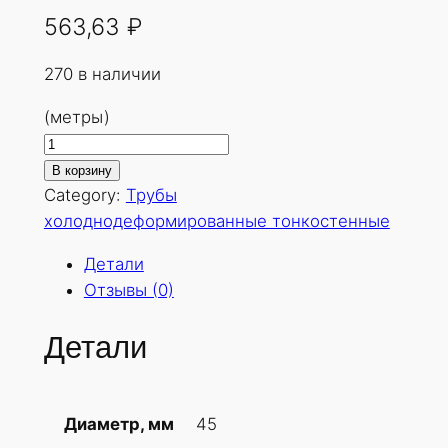
563,63
₽
270 в наличии
(метры)
К
о
В корзину
л
Category:
Трубы
и
холоднодеформированные тонкостенные
ч
Детали
е
Отзывы (0)
с
т
Детали
в
о
т
45
Диаметр, мм
о