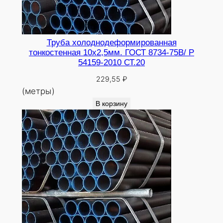
Труба холоднодеформированная
тонкостенная 10х2,5мм. ГОСТ 8734-75В/ Р
54159-2010 СТ.20
229,55
₽
(метры)
В корзину