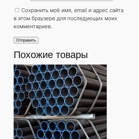
о
Сохранить моё имя, email и адрес сайта
с
в этом браузере для последующих моих
т
комментариев.
е
н
н
Похожие товары
а
я
4
5
х
2
м
м
.
Г
О