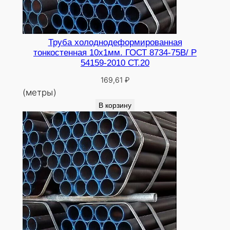
Труба холоднодеформированная
тонкостенная 10х1мм. ГОСТ 8734-75В/ Р
54159-2010 СТ.20
169,61
₽
(метры)
В корзину