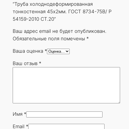
е
“Труба холоднодеформированная
ф
тонкостенная 45х2мм. ГОСТ 8734-75В/ Р
о
54159-2010 СТ.20”
р
м
Ваш адрес email не будет опубликован.
и
Обязательные поля помечены
*
р
Ваша оценка
*
о
в
Ваш отзыв
*
а
н
н
а
я
т
о
Имя
*
н
Email
*
к