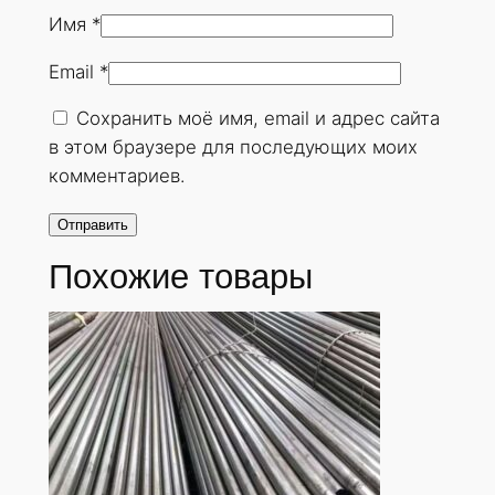
н
Имя
*
у
Email
*
т
а
Сохранить моё имя, email и адрес сайта
я
в этом браузере для последующих моих
1
комментариев.
6
0
х
Похожие товары
4
,
5
м
м
.
Г
О