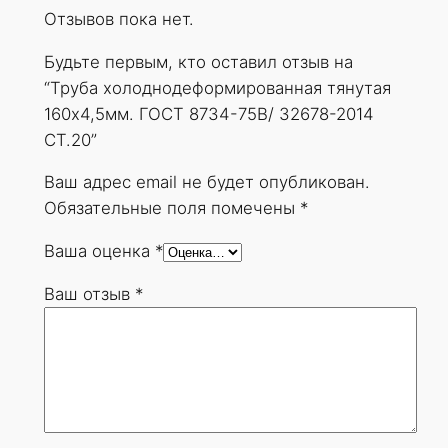
Отзывов пока нет.
д
е
Будьте первым, кто оставил отзыв на
ф
“Труба холоднодеформированная тянутая
о
160х4,5мм. ГОСТ 8734-75В/ 32678-2014
р
СТ.20”
м
и
Ваш адрес email не будет опубликован.
р
Обязательные поля помечены
*
о
Ваша оценка
*
в
а
Ваш отзыв
*
н
н
а
я
т
я