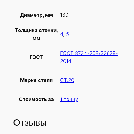
т
о
160
Диаметр, мм
в
а
Толщина стенки,
р
4
,
5
мм
а
Т
ГОСТ 8734-75В/32678-
р
ГОСТ
2014
у
б
а
СТ.20
Марка стали
х
о
1 тонну
Стоимость за
л
о
д
Отзывы
н
о