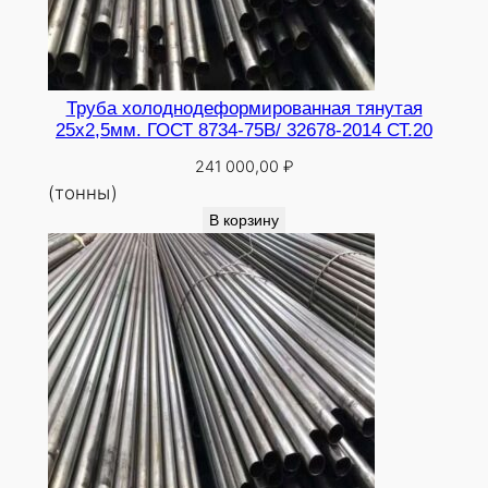
Труба холоднодеформированная тянутая
25х2,5мм. ГОСТ 8734-75В/ 32678-2014 СТ.20
241 000,00
₽
(тонны)
В корзину