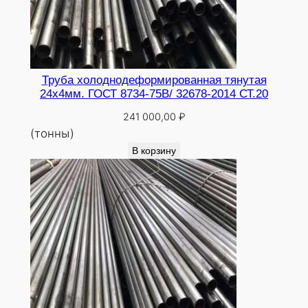
Труба холоднодеформированная тянутая
24х4мм. ГОСТ 8734-75В/ 32678-2014 СТ.20
241 000,00
₽
(тонны)
В корзину