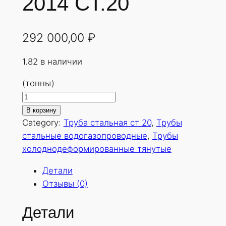
2014 СТ.20
292 000,00
₽
1.82 в наличии
(тонны)
К
о
В корзину
л
Category:
Труба стальная ст 20
, 
Трубы
и
стальные водогазопроводные
, 
Трубы
ч
холоднодеформированные тянутые
е
Детали
с
Отзывы (0)
т
в
Детали
о