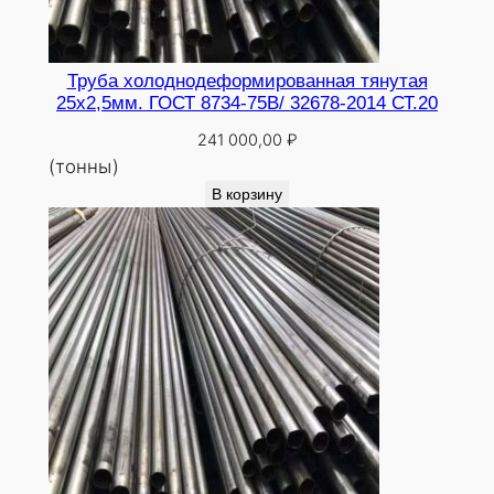
Труба холоднодеформированная тянутая
25х2,5мм. ГОСТ 8734-75В/ 32678-2014 СТ.20
241 000,00
₽
(тонны)
В корзину