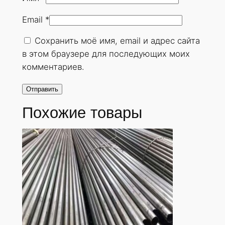
н
Email
*
у
т
Сохранить моё имя, email и адрес сайта
а
в этом браузере для последующих моих
я
комментариев.
2
5
х
Похожие товары
5
м
м
.
Г
О
С
Т
8