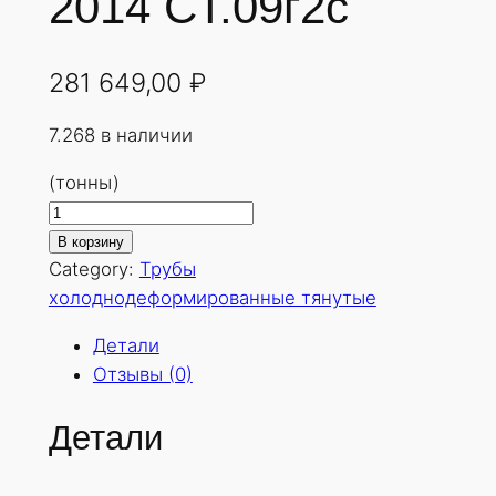
2014 СТ.09г2с
281 649,00
₽
7.268 в наличии
(тонны)
К
о
В корзину
л
Category:
Трубы
и
холоднодеформированные тянутые
ч
Детали
е
Отзывы (0)
с
т
Детали
в
о