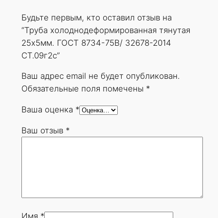
д
Будьте первым, кто оставил отзыв на
е
“Труба холоднодеформированная тянутая
ф
25х5мм. ГОСТ 8734-75В/ 32678-2014
о
СТ.09г2с”
р
м
Ваш адрес email не будет опубликован.
и
Обязательные поля помечены
*
р
Ваша оценка
*
о
в
Ваш отзыв
*
а
н
н
а
я
т
я
Имя
*