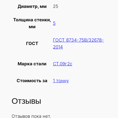
т
25
Диаметр, мм
о
в
Толщина стенки,
а
5
мм
р
а
ГОСТ 8734-75В/32678-
Т
ГОСТ
2014
р
у
б
СТ.09г2с
Марка стали
а
х
1 тонну
Стоимость за
о
л
о
Отзывы
д
н
Отзывов пока нет.
о