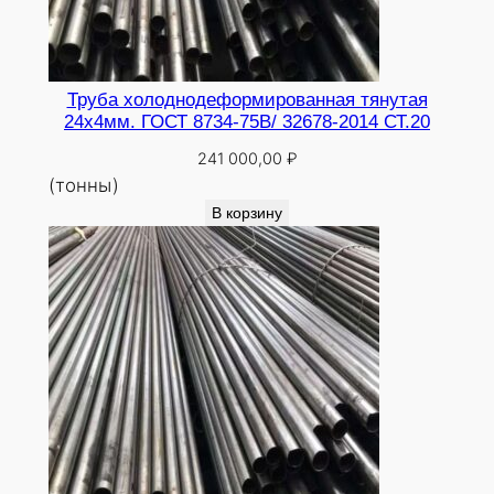
Труба холоднодеформированная тянутая
24х4мм. ГОСТ 8734-75В/ 32678-2014 СТ.20
241 000,00
₽
(тонны)
В корзину