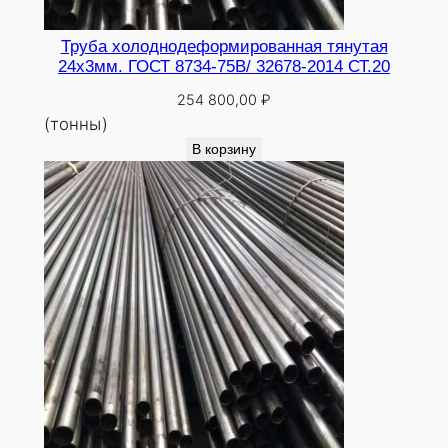
Труба холоднодеформированная тянутая
24х3мм. ГОСТ 8734-75В/ 32678-2014 СТ.20
254 800,00
₽
(тонны)
В корзину