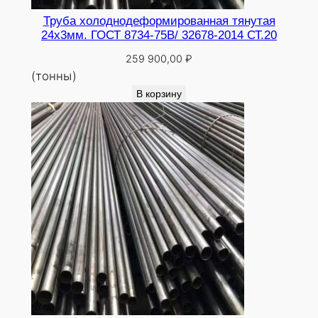
Труба холоднодеформированная тянутая
24х3мм. ГОСТ 8734-75В/ 32678-2014 СТ.20
259 900,00
₽
(тонны)
В корзину