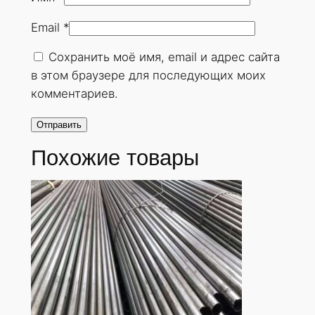
н
Email
*
у
т
Сохранить моё имя, email и адрес сайта
а
в этом браузере для последующих моих
я
комментариев.
2
8
х
Похожие товары
2
,
5
м
м
.
Г
О
С