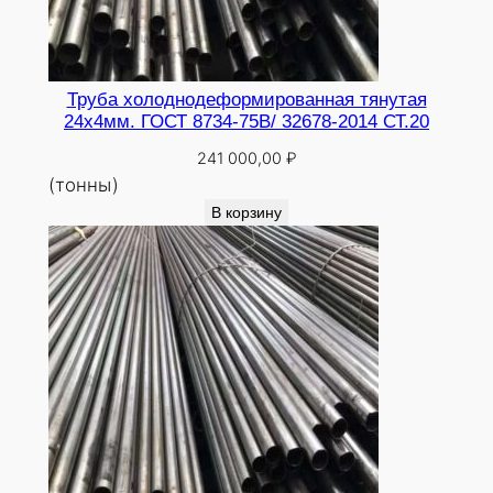
Труба холоднодеформированная тянутая
24х4мм. ГОСТ 8734-75В/ 32678-2014 СТ.20
241 000,00
₽
(тонны)
В корзину