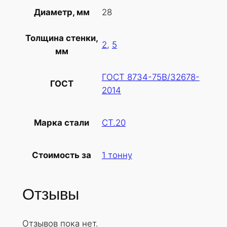
т
28
Диаметр, мм
о
в
Толщина стенки,
а
2
,
5
мм
р
а
ГОСТ 8734-75В/32678-
Т
ГОСТ
2014
р
у
б
СТ.20
Марка стали
а
х
1 тонну
Стоимость за
о
л
о
Отзывы
д
н
Отзывов пока нет.
о