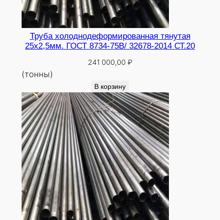
Труба холоднодеформированная тянутая
25х2,5мм. ГОСТ 8734-75В/ 32678-2014 СТ.20
241 000,00
₽
(тонны)
В корзину