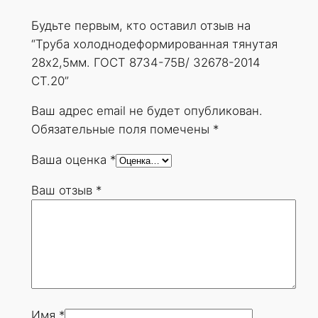
д
Будьте первым, кто оставил отзыв на
е
“Труба холоднодеформированная тянутая
ф
28х2,5мм. ГОСТ 8734-75В/ 32678-2014
о
СТ.20”
р
м
Ваш адрес email не будет опубликован.
и
Обязательные поля помечены
*
р
Ваша оценка
*
о
в
Ваш отзыв
*
а
н
н
а
я
т
я
Имя
*