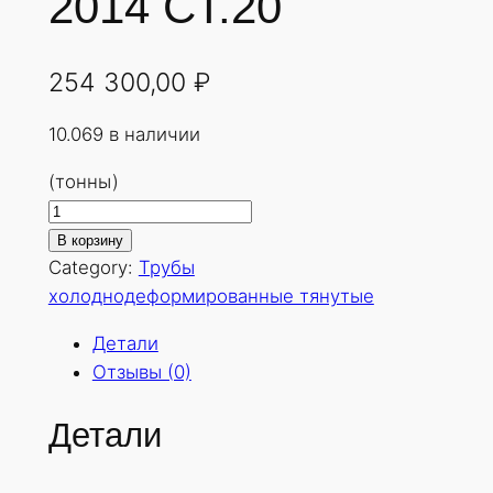
2014 СТ.20
254 300,00
₽
10.069 в наличии
(тонны)
К
о
В корзину
л
Category:
Трубы
и
холоднодеформированные тянутые
ч
Детали
е
Отзывы (0)
с
т
Детали
в
о