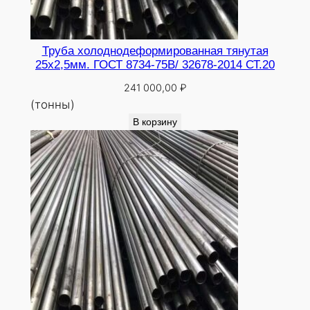
Труба холоднодеформированная тянутая
25х2,5мм. ГОСТ 8734-75В/ 32678-2014 СТ.20
241 000,00
₽
(тонны)
В корзину