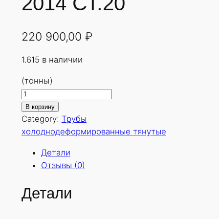
2014 СТ.20
220 900,00
₽
1.615 в наличии
(тонны)
К
о
В корзину
л
Category:
Трубы
и
холоднодеформированные тянутые
ч
Детали
е
Отзывы (0)
с
т
Детали
в
о