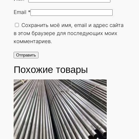
н
Email
*
у
т
Сохранить моё имя, email и адрес сайта
а
в этом браузере для последующих моих
я
комментариев.
3
0
х
Похожие товары
6
м
м
.
Г
О
С
Т
8