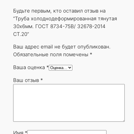
д
Будьте первым, кто оставил отзыв на
е
“Труба холоднодеформированная тянутая
ф
30х6мм. ГОСТ 8734-75В/ 32678-2014
о
СТ.20”
р
м
Ваш адрес email не будет опубликован.
и
Обязательные поля помечены
*
р
Ваша оценка
*
о
в
Ваш отзыв
*
а
н
н
а
я
т
я
Имя
*