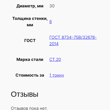
т
30
Диаметр, мм
о
в
Толщина стенки,
а
6
мм
р
а
ГОСТ 8734-75В/32678-
Т
ГОСТ
2014
р
у
б
СТ.20
Марка стали
а
х
1 тонну
Стоимость за
о
л
о
Отзывы
д
н
Отзывов пока нет.
о