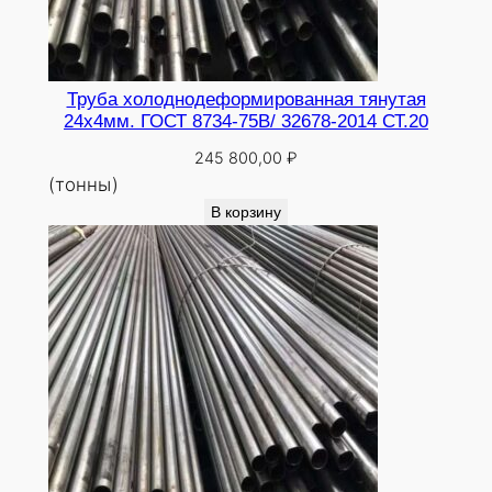
Труба холоднодеформированная тянутая
24х4мм. ГОСТ 8734-75В/ 32678-2014 СТ.20
245 800,00
₽
(тонны)
В корзину