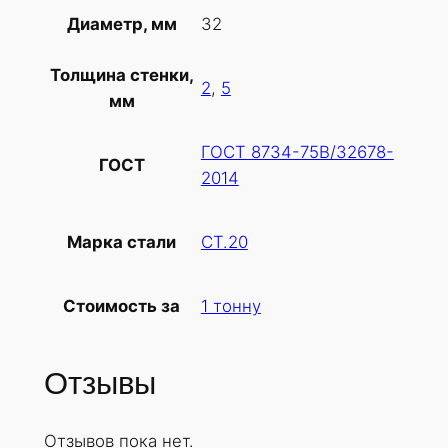
т
32
Диаметр, мм
о
в
Толщина стенки,
а
2
,
5
мм
р
а
ГОСТ 8734-75В/32678-
Т
ГОСТ
2014
р
у
б
СТ.20
Марка стали
а
х
1 тонну
Стоимость за
о
л
о
Отзывы
д
н
Отзывов пока нет.
о