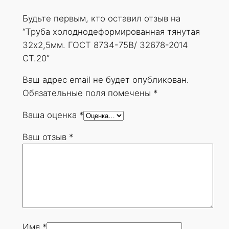
д
Будьте первым, кто оставил отзыв на
е
“Труба холоднодеформированная тянутая
ф
32х2,5мм. ГОСТ 8734-75В/ 32678-2014
о
СТ.20”
р
м
Ваш адрес email не будет опубликован.
и
Обязательные поля помечены
*
р
Ваша оценка
*
о
в
Ваш отзыв
*
а
н
н
а
я
т
я
Имя
*