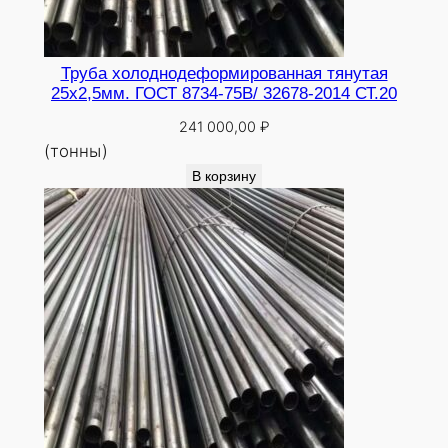
Труба холоднодеформированная тянутая
25х2,5мм. ГОСТ 8734-75В/ 32678-2014 СТ.20
241 000,00
₽
(тонны)
В корзину