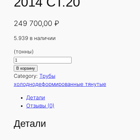
2014 СТ.20
249 700,00
₽
5.939 в наличии
(тонны)
К
о
В корзину
л
Category:
Трубы
и
холоднодеформированные тянутые
ч
Детали
е
Отзывы (0)
с
т
Детали
в
о