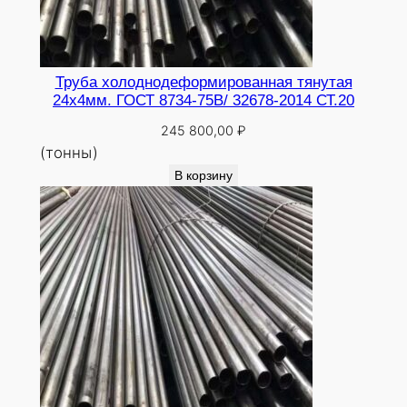
Труба холоднодеформированная тянутая
24х4мм. ГОСТ 8734-75В/ 32678-2014 СТ.20
245 800,00
₽
(тонны)
В корзину