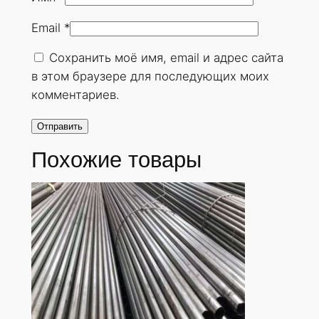
н
Email
*
у
т
Сохранить моё имя, email и адрес сайта
а
в этом браузере для последующих моих
я
комментариев.
3
2
х
Похожие товары
2
,
5
м
м
.
Г
О
С