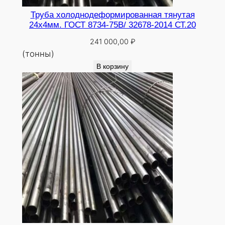
Труба холоднодеформированная тянутая
24х4мм. ГОСТ 8734-75В/ 32678-2014 СТ.20
241 000,00
₽
(тонны)
В корзину