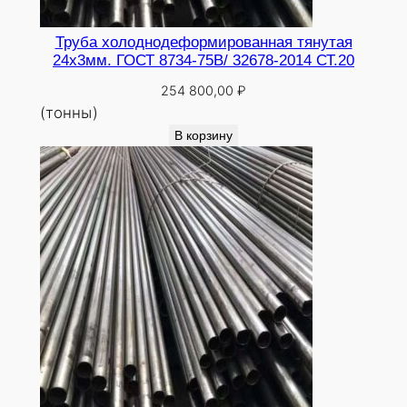
Труба холоднодеформированная тянутая
24х3мм. ГОСТ 8734-75В/ 32678-2014 СТ.20
254 800,00
₽
(тонны)
В корзину