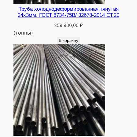
Труба холоднодеформированная тянутая
24х3мм. ГОСТ 8734-75В/ 32678-2014 СТ.20
259 900,00
₽
(тонны)
В корзину