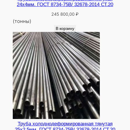
24х4мм. ГОСТ 8734-75В/ 32678-2014 СТ.20
245 800,00
₽
(тонны)
В корзину
Труба холоднодеформированная тянутая
25х2,5мм. ГОСТ 8734-75В/ 32678-2014 СТ.20