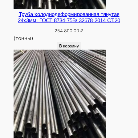
Труба холоднодеформированная тянутая
24х3мм. ГОСТ 8734-75В/ 32678-2014 СТ.20
254 800,00
₽
(тонны)
В корзину