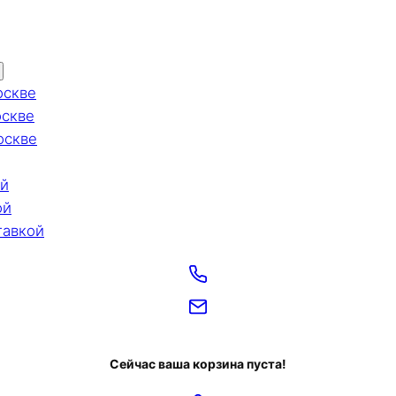
оскве
оскве
оскве
ой
ой
тавкой
Сейчас ваша корзина пуста!