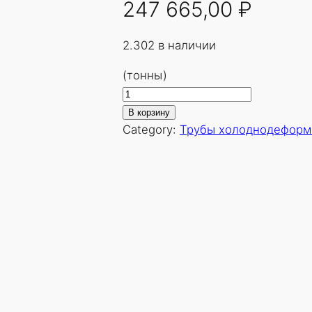
247 665,00
₽
2.302 в наличии
(тонны)
К
о
В корзину
л
Category:
Трубы холоднодеформ
и
ч
е
с
т
в
о
т
о
в