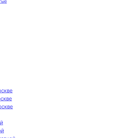
тые
оскве
оскве
оскве
ой
ой