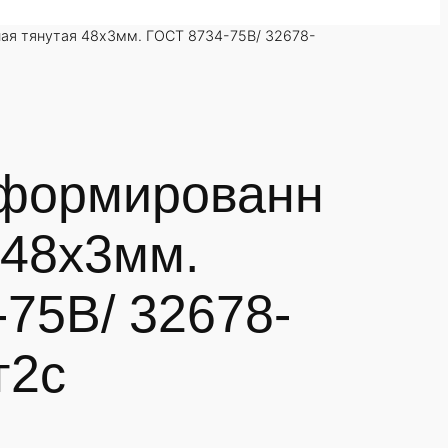
ая тянутая 48х3мм. ГОСТ 8734-75В/ 32678-
формированн
 48х3мм.
75В/ 32678-
г2с