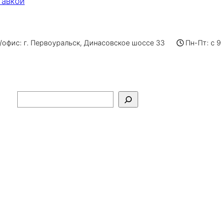
тавкой
офис: г. Первоуральск, Динасовское шоссе 33
Пн-Пт: с 
Поиск