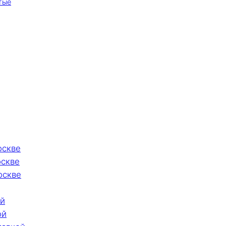
тые
оскве
оскве
оскве
ой
ой