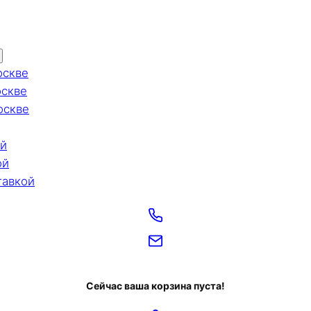
оскве
оскве
оскве
ой
ой
тавкой
Сейчас ваша корзина пуста!