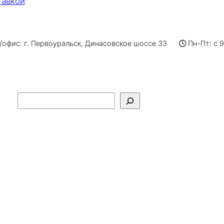
тавкой
офис: г. Первоуральск, Динасовское шоссе 33
Пн-Пт: с 
Поиск