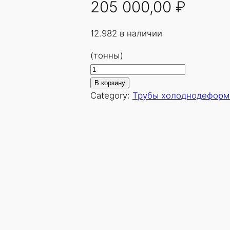
205 000,00
₽
12.982 в наличии
(тонны)
К
о
В корзину
л
Category:
Трубы холоднодеформ
и
ч
е
с
т
в
о
т
о
в