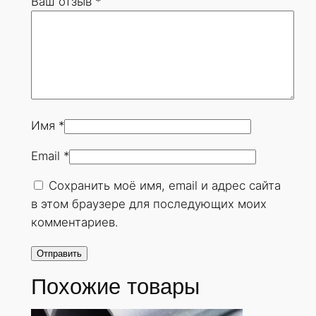
Ваш отзыв
*
7
х
9
м
м
.
Г
Имя
*
О
Email
*
С
Т
Сохранить моё имя, email и адрес сайта
8
в этом браузере для последующих моих
7
комментариев.
3
2
-
Похожие товары
7
8