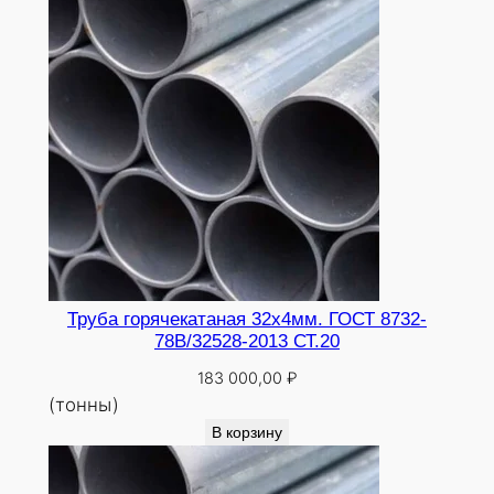
г
2
с
Труба горячекатаная 32х4мм. ГОСТ 8732-
78В/32528-2013 СТ.20
183 000,00
₽
(тонны)
В корзину