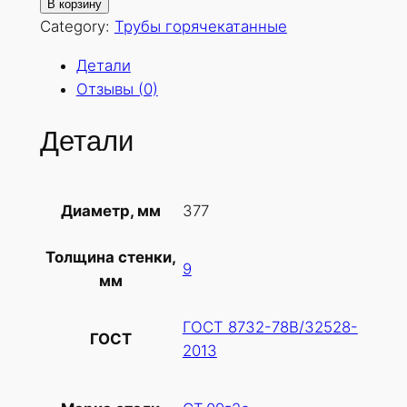
о
В корзину
л
Category:
Трубы горячекатанные
и
Детали
ч
Отзывы (0)
е
с
Детали
т
в
о
377
Диаметр, мм
т
о
Толщина стенки,
в
9
мм
а
р
ГОСТ 8732-78В/32528-
а
ГОСТ
2013
Т
р
у