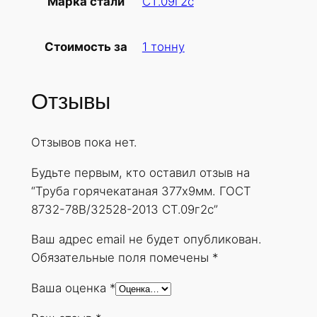
СТ.09г2с
Марка стали
б
а
1 тонну
Стоимость за
г
о
р
Отзывы
я
ч
Отзывов пока нет.
е
к
Будьте первым, кто оставил отзыв на
а
“Труба горячекатаная 377х9мм. ГОСТ
т
8732-78В/32528-2013 СТ.09г2с”
а
н
Ваш адрес email не будет опубликован.
а
Обязательные поля помечены
*
я
Ваша оценка
*
3
7