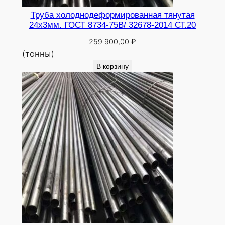
Труба холоднодеформированная тянутая
24х3мм. ГОСТ 8734-75В/ 32678-2014 СТ.20
259 900,00
₽
(тонны)
В корзину