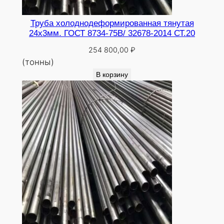
Труба холоднодеформированная тянутая
24х3мм. ГОСТ 8734-75В/ 32678-2014 СТ.20
254 800,00
₽
(тонны)
В корзину